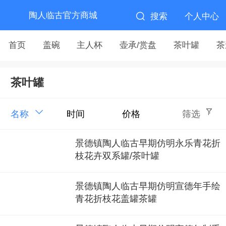
陶人临古官方商城
搜索
个人中心
首页
盖碗
主人杯
壶承/赏盘
茶叶罐
茶
茶叶罐
名称
时间
价格
筛选
景德镇陶人临古早期仿明永乐青花折
枝花卉双系罐/茶叶罐
景德镇陶人临古早期仿明宣德年手绘
青花折枝花盖罐茶罐