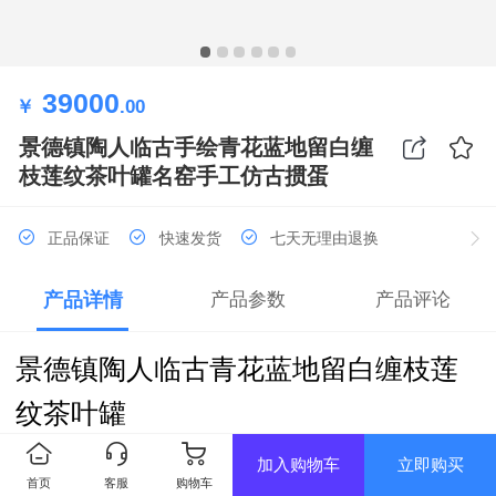
39000
￥
.00
景德镇陶人临古手绘青花蓝地留白缠
枝莲纹茶叶罐名窑手工仿古掼蛋
正品保证
快速发货
七天无理由退换
产品详情
产品参数
产品评论
景德镇陶人临古青花蓝地留白缠枝莲
纹茶叶罐
规格：口径105mm；高125mm
加入购物车
立即购买
首页
客服
购物车